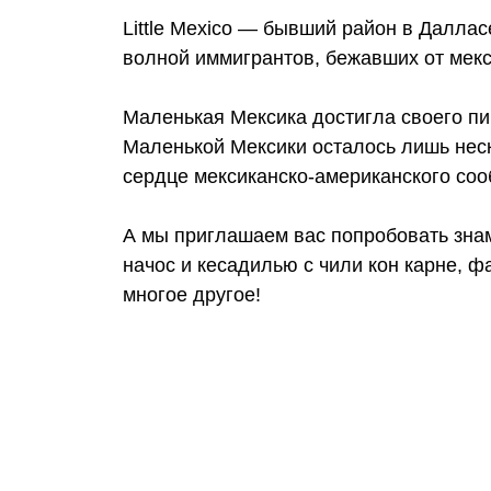
Little Mexico — бывший район в Далласе
волной иммигрантов, бежавших от мек
Маленькая Мексика достигла своего пик
Маленькой Мексики осталось лишь неск
сердце мексиканско-американского соо
А мы приглашаем вас попробовать знам
начос и кесадилью с чили кон карне, фа
многое другое!